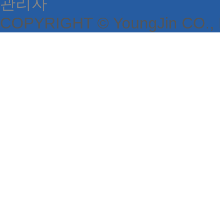
관리자
COPYRIGHT © YoungJin CO.