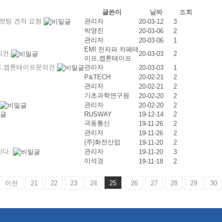
글쓴이
날짜
조회
다이컷팅 견적 요청
관리자
20-03-12
3
박영진
20-03-06
2
관리자
20-03-06
1
EMI 전자파 차폐테
의건
20-03-03
2
이프,캡톤테이프
이프,캡톤테이프문의건
관리자
20-03-03
1
P&TECH
20-02-21
2
관리자
20-02-21
2
기초과학연구원
20-02-20
2
관리자
20-02-20
2
RUSWAY
19-12-14
2
극동통신
19-11-26
2
관리자
19-11-26
2
(주)화전산업
19-11-20
2
니다.
관리자
19-11-20
3
이석경
19-11-18
2
이전
21
22
23
24
25
26
27
28
29
30