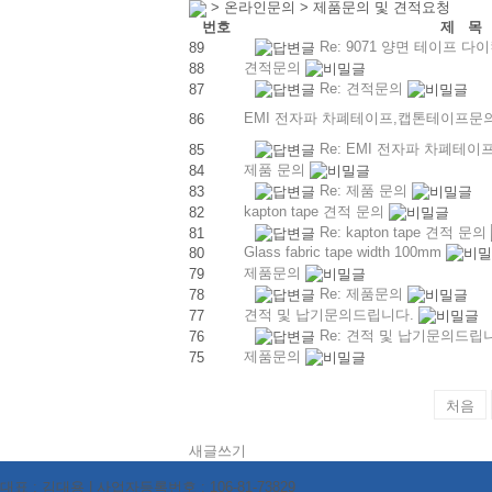
> 온라인문의 > 제품문의 및 견적요청
번호
제 목
Re: 9071 양면 테이프 
89
견적문의
88
Re: 견적문의
87
EMI 전자파 차폐테이프,캡톤테이프문
86
Re: EMI 전자파 차폐테
85
제품 문의
84
Re: 제품 문의
83
kapton tape 견적 문의
82
Re: kapton tape 견적 문의
81
Glass fabric tape width 100mm
80
제품문의
79
Re: 제품문의
78
견적 및 납기문의드립니다.
77
Re: 견적 및 납기문의드립
76
제품문의
75
처음
새글쓰기
대표 : 김대용 | 사업자등록번호 : 106-81-73829