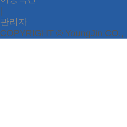
|
관리자
COPYRIGHT © YoungJin CO.